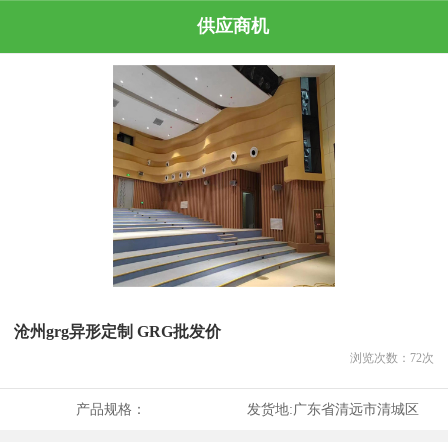
供应商机
沧州grg异形定制 GRG批发价
浏览次数：
72
次
产品规格：
发货地:
广东省清远市清城区