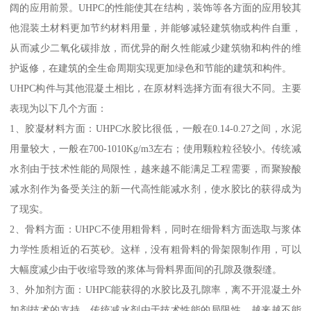
阔的应用前景。UHPC的性能使其在结构，装饰等各方面的应用较其
他混装土材料更加节约材料用量，并能够减轻建筑物或构件自重，
从而减少二氧化碳排放，而优异的耐久性能减少建筑物和构件的维
护返修，在建筑的全生命周期实现更加绿色和节能的建筑和构件。
UHPC构件与其他混凝土相比，在原材料选择方面有很大不同。主要
表现为以下几个方面：
1、胶凝材料方面：UHPC水胶比很低，一般在0.14-0.27之间，水泥
用量较大，一般在700-1010Kg/m3左右；使用颗粒粒径较小。传统减
水剂由于技术性能的局限性，越来越不能满足工程需要，而聚羧酸
减水剂作为备受关注的新一代高性能减水剂，使水胶比的获得成为
了现实。
2、骨料方面：UHPC不使用粗骨料，同时在细骨料方面选取与浆体
力学性质相近的石英砂。这样，没有粗骨料的骨架限制作用，可以
大幅度减少由于收缩导致的浆体与骨料界面间的孔隙及微裂缝。
3、外加剂方面：UHPC能获得的水胶比及孔隙率，离不开混凝土外
加剂技术的支持。传统减水剂由于技术性能的局限性，越来越不能