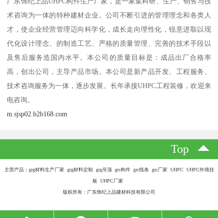
广东饰纪上品UHPC构件生产厂家，是一家集科研、生产、销售与技
术咨询为一体的特种建材企业。公司不断引进的管理理念和各类人
才，使企业经营管理迈向科学化，成长走向理性化，锐意进取以现
代化设计理念、的制造工艺、严格的质量管理、完善的技术手段以
及售后服务造国内水平。本公司的质量目标是：成品出厂合格率
高，创出公司，主导产品市场。本公司是新产品开发、工程服务、
技术咨询服务为一体，逐步发展。长年承接UHPC工程装修，欢迎来
电咨询。
m.sjsp02.b2b168.com
Top
主营产品：grg材料生产厂家 grg材料定制 grg吊顶 grc构件 grc线条 grc厂家 UHPC UHPC外墙挂
板 UHPC厂家
版权所有：广东饰纪上品建材科技有限公司