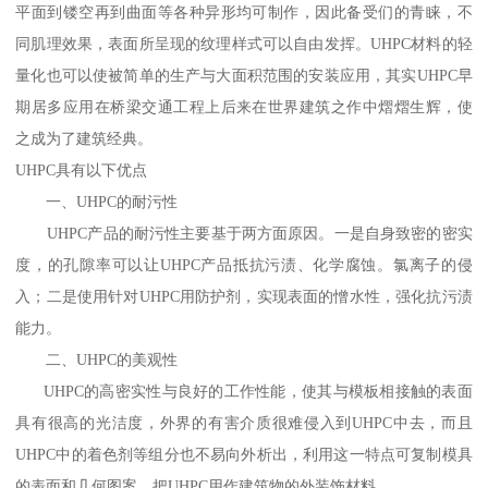
平面到镂空再到曲面等各种异形均可制作，因此备受们的青睐，不
同肌理效果，表面所呈现的纹理样式可以自由发挥。UHPC材料的轻
量化也可以使被简单的生产与大面积范围的安装应用，其实UHPC早
期居多应用在桥梁交通工程上后来在世界建筑之作中熠熠生辉，使
之成为了建筑经典。
UHPC具有以下优点
一、UHPC的耐污性
UHPC产品的耐污性主要基于两方面原因。一是自身致密的密实
度，的孔隙率可以让UHPC产品抵抗污渍、化学腐蚀。氯离子的侵
入；二是使用针对UHPC用防护剂，实现表面的憎水性，强化抗污渍
能力。
二、UHPC的美观性
UHPC的高密实性与良好的工作性能，使其与模板相接触的表面
具有很高的光洁度，外界的有害介质很难侵入到UHPC中去，而且
UHPC中的着色剂等组分也不易向外析出，利用这一特点可复制模具
的表面和几何图案，把UHPC用作建筑物的外装饰材料。