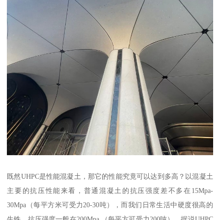
既然UHPC是性能混凝土，那它的性能究竟可以达到多高？以混凝土
主要的抗压性能来看，普通混凝土的抗压强度差不多在15Mpa-
30Mpa（每平方米可受力20-30吨），而我们日常生活中硬度很高的
生铁，抗压强度一般在200Mpa （每平方可受力200吨），据说UHPC