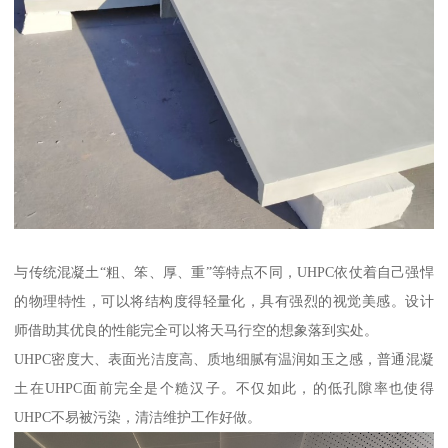
与传统混凝土“粗、笨、厚、重”等特点不同，UHPC依仗着自己强悍
的物理特性，可以将结构度得轻量化，具有强烈的视觉美感。设计
师借助其优良的性能完全可以将天马行空的想象落到实处。
UHPC密度大、表面光洁度高、质地细腻有温润如玉之感，普通混凝
土在UHPC面前完全是个糙汉子。不仅如此，的低孔隙率也使得
UHPC不易被污染，清洁维护工作好做。