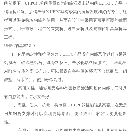
的前提下，UHPC结构的重量仅为钢筋混凝土结构的1/2-1/3，几乎与
钢结构相近。掺钢纤维的UHPC具有较高的抗拉强度和好的韧性，这
样可以避免抗剪钢筋的使用，从而在设计中采用更薄更新颖的截面
形式，用于市政工程中的立交桥、过街天桥以及城市轻轨高架桥等
工程。
UHPC的基本特点
1、化学稳定性和抗侵蚀力：UHPC产品没有内部恶化过程（延迟
钙矾石、碳硫硅钙石、碱骨料反应、未水化熟料膨胀等），表现出
对酸性介质的高抵抗力，可以暴露在各种侵蚀环境下（硫酸盐、硝
酸盐、海水等）。使用寿命高过。
2、高耐久性：能够耐受各种有害物质渗透到基体内部，同时具
有自愈能力，防水效果好。
3、高强、防火、抗暴、抗冰雹，UHPC的性能轻质高强，在无需
另加钢筋支撑时可以实现更薄界面、更长跨距、轻雅，更具创新
性。
4、美观性：造型随意，可以内掺丰富的颜色、用模具实现多样