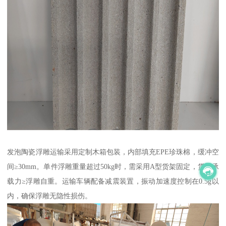
发泡陶瓷浮雕运输采用定制木箱包装，内部填充EPE珍珠棉，缓冲空
间≥30mm。单件浮雕重量超过50kg时，需采用A型货架固定，货架承
载力≥浮雕自重。运输车辆配备减震装置，振动加速度控制在0.5g以
内，确保浮雕无隐性损伤。