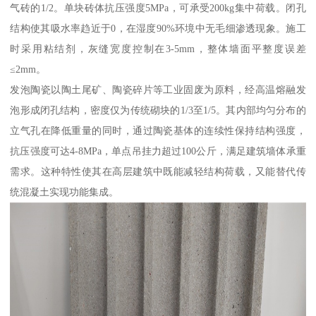
气砖的1/2。单块砖体抗压强度5MPa，可承受200kg集中荷载。闭孔
结构使其吸水率趋近于0，在湿度90%环境中无毛细渗透现象。施工
时采用粘结剂，灰缝宽度控制在3-5mm，整体墙面平整度误差
≤2mm。
发泡陶瓷以陶土尾矿、陶瓷碎片等工业固废为原料，经高温熔融发
泡形成闭孔结构，密度仅为传统砌块的1/3至1/5。其内部均匀分布的
立气孔在降低重量的同时，通过陶瓷基体的连续性保持结构强度，
抗压强度可达4-8MPa，单点吊挂力超过100公斤，满足建筑墙体承重
需求。这种特性使其在高层建筑中既能减轻结构荷载，又能替代传
统混凝土实现功能集成。