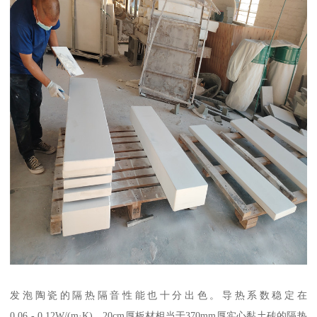
发泡陶瓷的隔热隔音性能也十分出色。导热系数稳定在
0.06 - 0.12W/(m·K)，20cm厚板材相当于370mm厚实心黏土砖的隔热