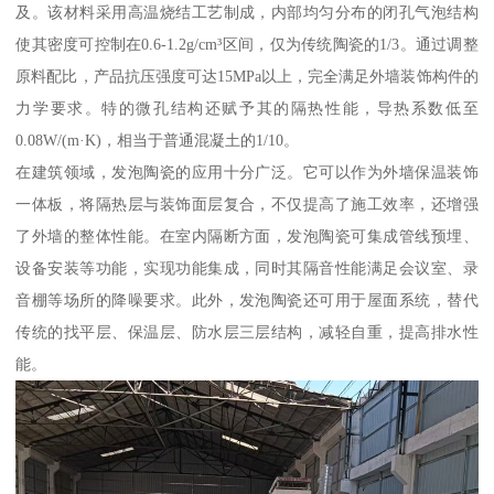
及。该材料采用高温烧结工艺制成，内部均匀分布的闭孔气泡结构
使其密度可控制在0.6-1.2g/cm³区间，仅为传统陶瓷的1/3。通过调整
原料配比，产品抗压强度可达15MPa以上，完全满足外墙装饰构件的
力学要求。特的微孔结构还赋予其的隔热性能，导热系数低至
0.08W/(m·K)，相当于普通混凝土的1/10。
在建筑领域，发泡陶瓷的应用十分广泛。它可以作为外墙保温装饰
一体板，将隔热层与装饰面层复合，不仅提高了施工效率，还增强
了外墙的整体性能。在室内隔断方面，发泡陶瓷可集成管线预埋、
设备安装等功能，实现功能集成，同时其隔音性能满足会议室、录
音棚等场所的降噪要求。此外，发泡陶瓷还可用于屋面系统，替代
传统的找平层、保温层、防水层三层结构，减轻自重，提高排水性
能。