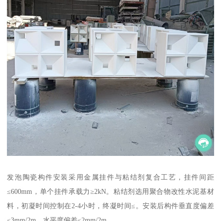
发泡陶瓷构件安装采用金属挂件与粘结剂复合工艺，挂件间距
≤600mm，单个挂件承载力≥2kN。粘结剂选用聚合物改性水泥基材
料，初凝时间控制在2-4小时，终凝时间≤。安装后构件垂直度偏差
≤3mm/2m，水平度偏差≤2mm/2m。