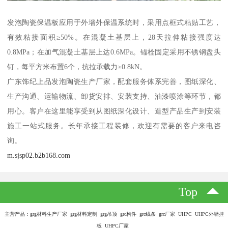
发泡陶瓷保温板应用于外墙外保温系统时，采用点框式粘贴工艺，
有效粘接面积≥50%。在混凝土基层上，28天拉伸粘接强度达
0.8MPa；在加气混凝土基层上达0.6MPa。锚栓固定采用不锈钢盘头
钉，每平方米布置6个，抗拉承载力≥0.8kN。
广东饰纪上品发泡陶瓷生产厂家，配套服务体系完善，图纸深化、
生产沟通、运输物流、卸货安排、安装支持、油漆喷涂等环节，都
用心。客户在这里能享受到从图纸深化设计、造型产品生产到安装
施工一站式服务。长年承接工程装修，欢迎有需要的客户来电咨
询。
m.sjsp02.b2b168.com
Top
主营产品：grg材料生产厂家 grg材料定制 grg吊顶 grc构件 grc线条 grc厂家 UHPC UHPC外墙挂
板 UHPC厂家