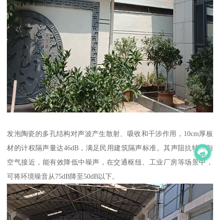
发泡陶瓷的多孔结构对声波产生散射、吸收和干涉作用，10cm厚板
材的计权隔声量达46dB，满足民用建筑隔声标准。其声阻抗特性与
空气接近，能有效降低中噪声，在交通枢纽、工业厂房等场景中，
可将环境噪音从75dB降至50dB以下。