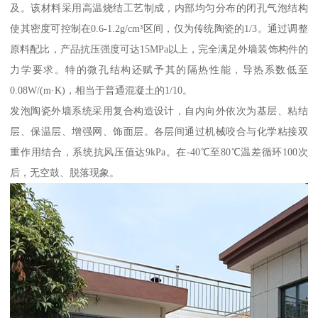
及。该材料采用高温烧结工艺制成，内部均匀分布的闭孔气泡结构
使其密度可控制在0.6-1.2g/cm³区间，仅为传统陶瓷的1/3。通过调整
原料配比，产品抗压强度可达15MPa以上，完全满足外墙装饰构件的
力学要求。特的微孔结构还赋予其的隔热性能，导热系数低至
0.08W/(m·K)，相当于普通混凝土的1/10。
发泡陶瓷外墙系统采用复合构造设计，自内向外依次为基层、粘结
层、保温层、增强网、饰面层。各层间通过机械咬合与化学粘接双
重作用结合，系统抗风压值达9kPa。在-40℃至80℃温差循环100次
后，无空鼓、脱落现象。