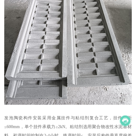
发泡陶瓷构件安装采用金属挂件与粘结剂复合工艺，挂件间距
≤600mm，单个挂件承载力≥2kN。粘结剂选用聚合物改性水泥基材
料，初凝时间控制在2-4小时，终凝时间≤。安装后构件垂直度偏差