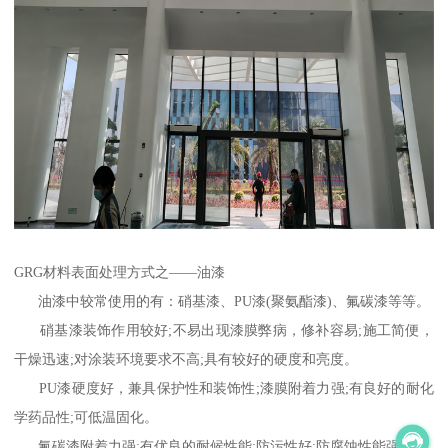
GRG材料表面处理方式之——油漆
油漆中较常使用的有：硝基漆、PU漆(聚氨酯漆)、氟碳漆等等。
硝基漆装饰作用较好;不易出现漆膜弊病，修补容易;施工简便，
干燥迅速;对涂装环境要求不高;具有较好的硬度和亮度。
PU漆硬度好，兼具保护性和装饰性;漆膜附着力强;有良好的耐化
学药品性;可低温固化。
氟碳漆附着力强;有优良的耐候性能;防污性好;防腐蚀性能强。