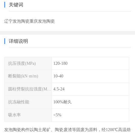
关键词
辽宁发泡陶瓷重庆发泡陶瓷
详细说明
抗压强度(MPa)
120-180
断裂能(kN·m/m)
10-40
圆柱劈裂抗拉强度(MPa)
4.5-24
抗冻融性能
100%耐久
吸水率
<5%
发泡陶瓷构件以陶土尾矿、陶瓷废渣等固废为原料，经1200℃高温焙