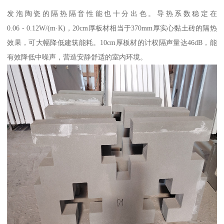
发泡陶瓷的隔热隔音性能也十分出色。导热系数稳定在
0.06 - 0.12W/(m·K)，20cm厚板材相当于370mm厚实心黏土砖的隔热
效果，可大幅降低建筑能耗。10cm厚板材的计权隔声量达46dB，能
有效降低中噪声，营造安静舒适的室内环境。