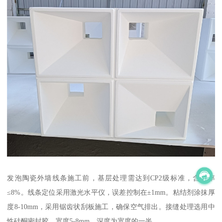
发泡陶瓷外墙线条施工前，基层处理需达到CP2级标准，含水率
≤8%。线条定位采用激光水平仪，误差控制在±1mm。粘结剂涂抹厚
度8-10mm，采用锯齿状刮板施工，确保空气排出。接缝处理选用中
性硅酮密封胶，宽度5-8mm，深度为宽度的一半。