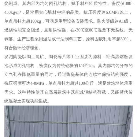
烧制成。其内部为均匀闭孔结构，赋予材料轻质特性，密度仅380-
450kg/m³，是常用实心墙材中轻的品类。抗压强度达6.0MPa以上，
单点吊挂力超100kg，可满足重型设备安装需求。防火等级达A1级，
燃烧性能完全阻燃，且耐候性强，在-30℃至80℃温差下无裂纹、无
剥落。生产过程采用湿法或干法制料工艺，原料固废利用率超80%，
符合循环经济理念。
发泡陶瓷以陶土尾矿、陶瓷碎片等工业固废为原料，经高温熔融发
泡形成闭孔结构，密度仅为传统砌块的1/3至1/5。其内部均匀分布的
立气孔在降低重量的同时，通过陶瓷基体的连续性保持结构强度，
抗压强度可达4-8MPa，单点吊挂力超过100公斤，满足建筑墙体承重
需求。这种特性使其在高层建筑中既能减轻结构荷载，又能替代传
统混凝土实现功能集成。