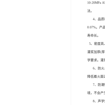
10-20MPa
法。
4、品质稳
0.07%
寿命长。
5、密度高、
灌浆加厚(
学要求。灌浆
6、防火、
降低着火面
7、防潮性
境，不会产
8、声学效果