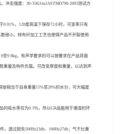
法。冲击强度：30-35KJ/m2ASTMD790-2003测试方
01%，120度高温下保存72小时，可变率只有
胀系数很小。特布纤加工工艺也使得产品不开裂使用
9至9.8kg，有声学要求的可以按要求在产品背面
建筑重量及构件负载。可改变厚度和重量，以达到声
放相当于自身重量15%至20%的水分，可大幅度
的吸水率仅为0.3％，所以GR品能用于潮湿的环
损失500Hz23db、100Hz27db；气干比重