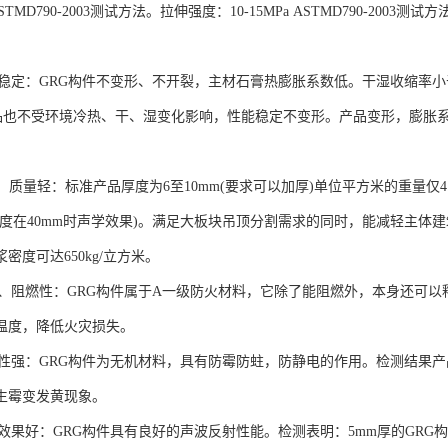
 ASTMD790-2003测试方法。拉伸强度：10-15MPa ASTMD790-2003测试方
定：GRG构件不变形、不开裂，主材石膏热膨胀系数低。干湿收缩率小于0.
。产品也不受环境冷热、干、湿变化影响，性能稳定不变形。产品变形，膨
质量轻：标准产品厚度为6至10mm(要求可以加厚)单位平方米的重量仅4.
厚度在40mm时声学效果)。满足大板块吊顶分割需求的同时，能减轻主体
密度可达650kg/立方米。
阻燃性：GRG构件属于A一级防火材料，它除了能阻燃外，本身还可以释
温度，降低火灾损失。
强：GRG构件为无机材料，具有防霉防蛀，防静电的作用。检测结果产品
生霉变发黄现象。
好：GRG构件具有良好的声波反射性能。检测表明：5mm厚的GRG构件，透过