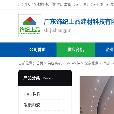
广东饰纪上品建材科技有
shijishangpin
公司首页
供应商机
企业
当前位置：
首页
>
供应商机
>
GRG构件
> 保定北京grg吊顶 
产品分类
Product
GRG构件
发泡陶瓷