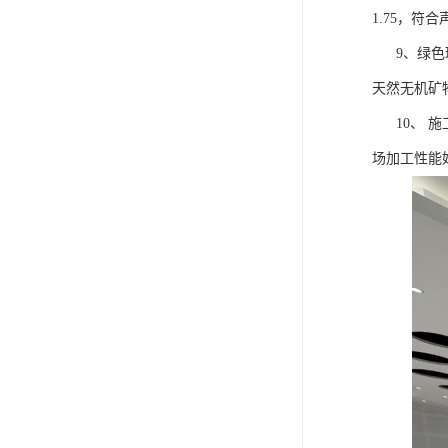
1.75，
9、绿色环
天然无机矿
10、 施
场加工性能