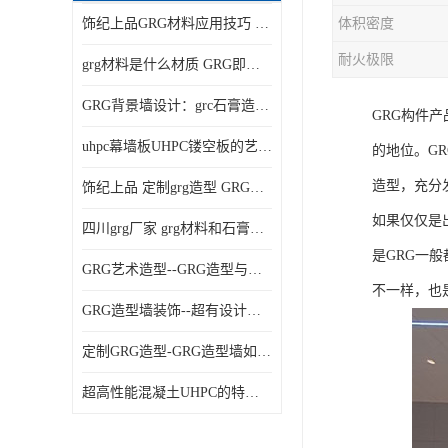
饰纪上品GRG材料应用技巧 如何在工程中实现装饰效果
体积密度
耐火极限
grg材料是什么材质 GRG即玻璃纤维增强石膏
GRG背景墙设计：grc石膏造型的创意灵感集
GRG构件
uhpc幕墙板UHPC镂空板的艺术：UHPC材质的革新力量
的地位。G
造型，充分
饰纪上品 定制grg造型 GRG吊材料特性与厚度
如果仅仅是
四川grg厂家 grg材料和石膏的区别
是GRG一
GRG艺术造型--GRG造型与会展中心装饰空间的**碰撞
不一样，也
GRG造型墙装饰--超有设计感的网红打卡餐厅GRG造型墙面
定制GRG造型-GRG造型墙如何上颜色
超高性能混凝土UHPC的特点和UHPC技术要求