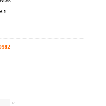
市清城区
g吊顶
9582
17.6