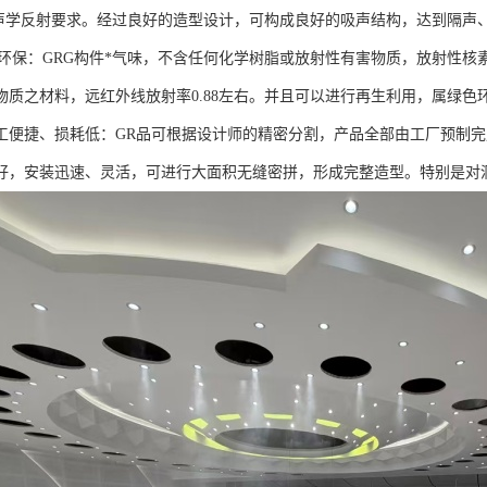
符合声学反射要求。经过良好的造型设计，可构成良好的吸声结构，达到隔声
保：GRG构件*气味，不含任何化学树脂或放射性有害物质，放射性核素符合G
物质之材料，远红外线放射率0.88左右。并且可以进行再生利用，属绿色
工便捷、损耗低：GR品可根据设计师的精密分割，产品全部由工厂预制
好，安装迅速、灵活，可进行大面积无缝密拼，形成完整造型。特别是对