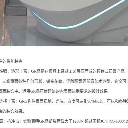
构件的性能特点
强，造形丰富：GR品是在模具上经过工艺层压而成的预铸式石膏产品。
、三维覆面各种几何形状、镂空花纹、浮雕图案等任意艺术造型，完全可
墙面装饰中。运用GR品可使建筑的内表面达到要求的设计效果。
择丰富：GRG构件表面细腻、光洁。白度可达到90%以上，可以和各种
格的装饰效果。
抗冲击：实验表明GR品断裂荷载大于1200N,超过国标JC/T799-1988(