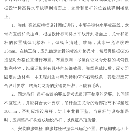
据设计标高将水平线弹到墙面上，龙骨和吊杆的位置线弹到楼板
上。
1、弹线 弹线应根据设计图纸进行，主要是弹好水平标高线，龙
骨布置线和悬挂点。根据设计标高将水平线弹到墙面上，龙骨和吊
杆的位置线弹到楼板上，弹线应清楚、准确，其水平允许误差
±5mm。在施工前，应先确定龙骨的标准方格尺寸，然后再根据GRG
造型对分格位置进行布置。布置原则：尽量保证龙骨分格的均匀性
和完整性，以保证板材有规整的装饰效果。弹线完成以后，应立即
固定封边材料，本工程封边材料为特制GRG石膏线条，其造型应符
合设计要求，转角处龙骨的接缝要严密，不能有毛齿。
2、固定吊杆 吊杆布置的要点是考虑吊顶平整度的需要。其间距
不宜过大，并应符合设计要求，吊杆至主龙骨的端部距离不得超过
300mm，否则应增设吊杆，防止主龙骨下坠。当吊杆与设备相遇
时，应调整吊杆构造或增设吊杆，以保证吊顶质量。
3、安装膨胀螺栓 膨胀螺栓根据弹线确定位置。在顶棚或地面上