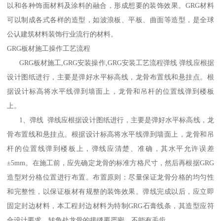
以和各种饰面材料及涂料的融合，形成想要的装饰效果。GRG材料
可以制成各式各样的造型，如波浪板、平板、曲面等造型，是全球
公认建筑材料装饰行业流行的材料。
GRG板材施工操作工艺流程
GRG板材施工,GRG安装操作,GRG安装工艺流程弹线 弹线应根据
设计图纸进行，主要是弹好水平标高线，龙骨布置线和悬挂点。根
据设计标高将水平线弹到墙面上，龙骨和吊杆的位置线弹到楼板
上。
1、弹线 弹线应根据设计图纸进行，主要是弹好水平标高线，龙
骨布置线和悬挂点。根据设计标高将水平线弹到墙面上，龙骨和吊
杆的位置线弹到楼板上，弹线应清楚、准确，其水平允许误差
±5mm。在施工前，应先确定龙骨的标准方格尺寸，然后再根据GRG
造型对分格位置进行布置。布置原则：尽量保证龙骨分格的均匀性
和完整性，以保证板材有规整的装饰效果。弹线完成以后，应立即
固定封边材料，本工程封边材料为特制GRG石膏线条，其造型应符
合设计要求，转角处龙骨的接缝要严密，不能有毛齿。