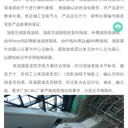
现场原始尺寸进行犀牛建模。 根据确认好的深化模型，对产品进行
整体分模。然后施工安装节点、产品定位尺寸、材料分模编号都是
安装产品效果的保证。
顶面完成面线放线。顶面完成面线投影到地面。外圈扇形面放线，
由800mm间距网格放扇形弧线。由中线向两边偏800网格线。项面圆
中的圆心点要与中心点吻合。圆形放线需以单元块中心点为圆心、
以图纸标识半径用线绳画圆。
双面圆弧造型安装方案结合现场，经过现场复核水平标高、建
筑尺寸，安排工人将顶面造型1：1投影放线于地面上，确认空间比
例是否协调。双面圆弧造型模型，经过多次会议讨论、修改，确立
版，要求广东GRG厂家严格按照项目部要求，分批次开模制作。