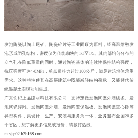
发泡陶瓷以陶土尾矿、陶瓷碎片等工业固废为原料，经高温熔融发
泡形成闭孔结构，密度仅为传统砌块的1/3至1/5。其内部均匀分布的
立气孔在降低重量的同时，通过陶瓷基体的连续性保持结构强度，
抗压强度可达4-8MPa，单点吊挂力超过100公斤，满足建筑墙体承重
需求。这种特性使其在高层建筑中既能减轻结构荷载，又能替代传
统混凝土实现功能集成。
广东饰纪上品建材科技有限公司，支持定做发泡陶瓷外墙线条、发
泡陶瓷浮雕、发泡陶瓷外墙、发泡陶瓷保温板、发泡陶瓷空心砖等
异型构件，集设计、生产、安装与服务为一体，业务遍布全国20多
个省区，想了解更多信息或报价，请拨打热线。
m.sjsp02.b2b168.com