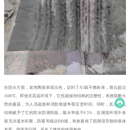
在防火方面，发泡陶瓷表现出色，达到了A1级不燃标准，熔点超过
1600℃。即使在高温环境下，它也能保持结构的完整性，有效阻断火
势的蔓延，为人员疏散和消防救援争取宝贵时间。同时，其立闭孔
结构赋予了它的防水防潮性能，吸水率低于0.5%，在潮湿环境中表
面无冷凝水积聚，防霉等级达到0级，有效避免了因潮湿导致的墙体
发霉、脱落等问题，延长了建筑的使用寿命。