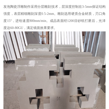
发泡陶瓷浮雕制作采用分层雕刻技术，层深度控制在3-5mm保证结构
强度，表层精细雕刻深度0.5-2mm。雕刻选用硬质合金材质，刃口角
度15°，进给速度800mm/min。成品表面经1200目砂纸打磨后，光泽
度达60-80GU，满足镜面效果要求。