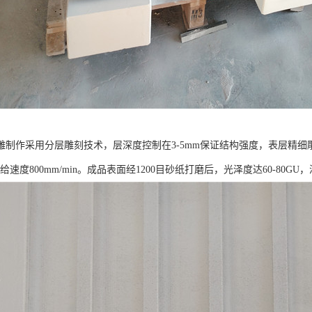
雕制作采用分层雕刻技术，层深度控制在3-5mm保证结构强度，表层精细雕
进给速度800mm/min。成品表面经1200目砂纸打磨后，光泽度达60-80G