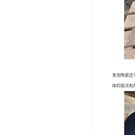
发泡陶瓷还
体的层次和