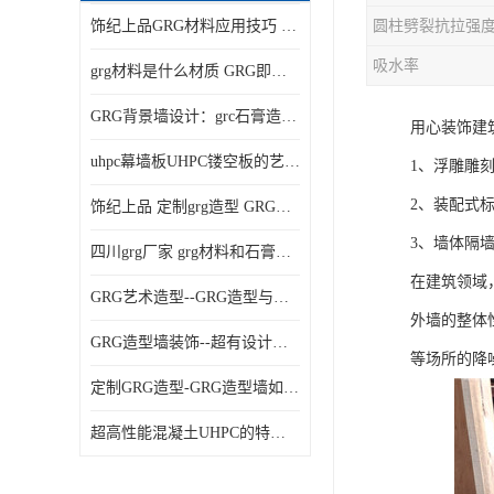
饰纪上品GRG材料应用技巧 如何在工程中实现装饰效果
吸水率
grg材料是什么材质 GRG即玻璃纤维增强石膏
GRG背景墙设计：grc石膏造型的创意灵感集
用心装饰建
uhpc幕墙板UHPC镂空板的艺术：UHPC材质的革新力量
1、浮雕雕
2、装配式
饰纪上品 定制grg造型 GRG吊材料特性与厚度
3、墙体隔
四川grg厂家 grg材料和石膏的区别
在建筑领域
GRG艺术造型--GRG造型与会展中心装饰空间的**碰撞
外墙的整体
GRG造型墙装饰--超有设计感的网红打卡餐厅GRG造型墙面
等场所的降
定制GRG造型-GRG造型墙如何上颜色
超高性能混凝土UHPC的特点和UHPC技术要求