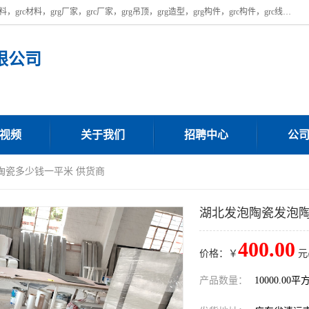
广东饰纪上品建材科技有限公司，主营广东grg厂家,广东grc厂家，grg材料，grc材料，grg厂家，grc厂家，grg吊顶，grg造型，grg构件，grc构件，grc线条，grc构件厂家,，grg材料生产厂家，grg材料定制，uhpc，uhpc厂家，uhpc外墙挂板，uhpc镂空幕墙板，厂房位于广东清远，如果您对我公司的产品服务感兴趣，请联系我们。
限公司
视频
关于我们
招聘中心
公
陶瓷多少钱一平米 供货商
湖北发泡陶瓷发泡陶
400.00
价格：￥
元
产品数量：
10000.00平