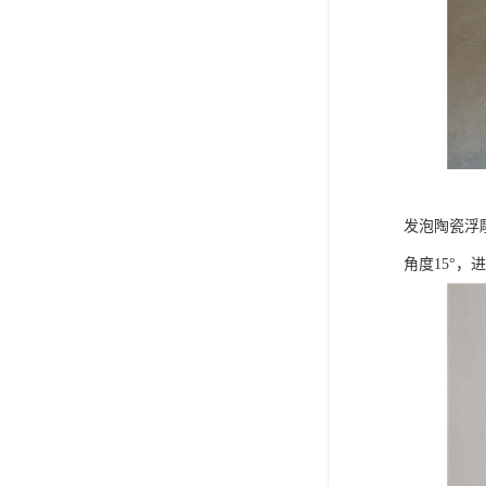
发泡陶瓷浮
角度15°，