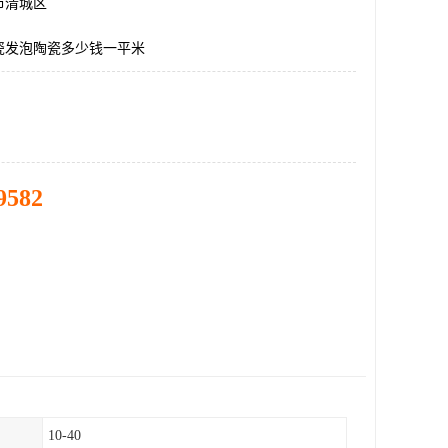
市清城区
瓷发泡陶瓷多少钱一平米
9582
10-40