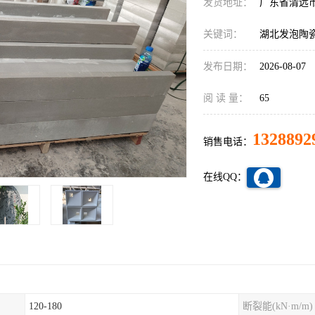
发货地址：
广东省清远
关键词：
湖北发泡陶
发布日期：
2026-08-07
阅 读 量：
65
1328892
销售电话：
在线QQ：
120-180
断裂能(kN·m/m)