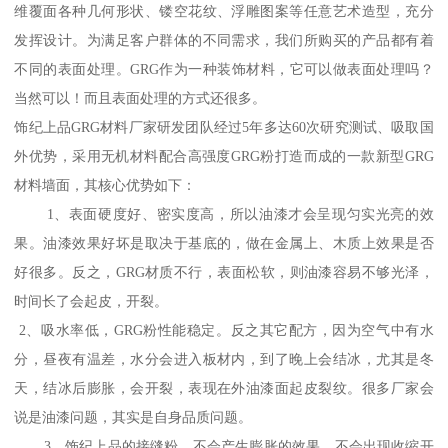
维覆面各种几何形状、镂空花纹、浮雕图案等任意艺术造型，充分
发挥设计。为满足客户群体的不同需求，我们所购买的产品都有着
不同的表面处理。GRG作为一种装饰材料，它可以做表面处理吗？
当然可以！而且表面处理的方式还很多。
饰纪上品GRG材料厂家研发团队经过5年多达60次研究测试、吸取国
外优势，采用无机材料配合高强度GRG粉打造而成的一款新型GRG
材料墙面，其核心优势如下：
1、表面硬度好、密实度高，所以油漆才会呈现匀实光亮的效
果。油漆效果好坏是取决于基底的，做在金属上、木质上效果是否
好很多。反之，GRG材质不行，表面松软，则油漆容易不够光泽，
时间长了会起皮，开裂。
2、吸水率低，GRG粉性能稳定。反之其它配方，因为空气中有水
分，昼夜有温差，水分会进入板材内，到了晚上会结冰，尤其是冬
天，结冰后膨胀，会开裂，表现在外油漆面起皮裂纹。很多厂家会
说是油漆问题，其实是自身品质问题。
3、饰纪上品的接缝粉，不会产生膨胀的效果，不会出现收缩开