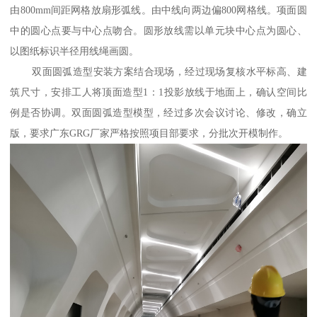
由800mm间距网格放扇形弧线。由中线向两边偏800网格线。项面圆
中的圆心点要与中心点吻合。圆形放线需以单元块中心点为圆心、
以图纸标识半径用线绳画圆。
双面圆弧造型安装方案结合现场，经过现场复核水平标高、建
筑尺寸，安排工人将顶面造型1：1投影放线于地面上，确认空间比
例是否协调。双面圆弧造型模型，经过多次会议讨论、修改，确立
版，要求广东GRG厂家严格按照项目部要求，分批次开模制作。