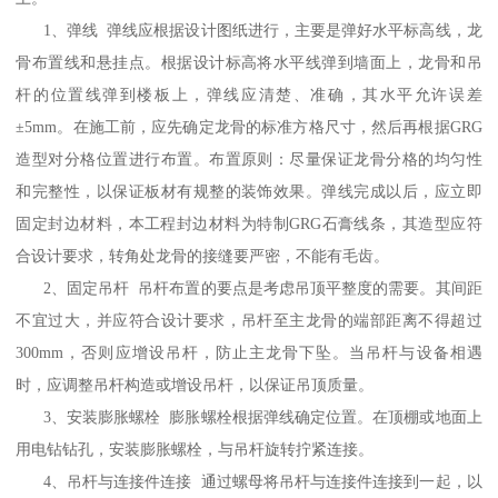
1、弹线 弹线应根据设计图纸进行，主要是弹好水平标高线，龙
骨布置线和悬挂点。根据设计标高将水平线弹到墙面上，龙骨和吊
杆的位置线弹到楼板上，弹线应清楚、准确，其水平允许误差
±5mm。在施工前，应先确定龙骨的标准方格尺寸，然后再根据GRG
造型对分格位置进行布置。布置原则：尽量保证龙骨分格的均匀性
和完整性，以保证板材有规整的装饰效果。弹线完成以后，应立即
固定封边材料，本工程封边材料为特制GRG石膏线条，其造型应符
合设计要求，转角处龙骨的接缝要严密，不能有毛齿。
2、固定吊杆 吊杆布置的要点是考虑吊顶平整度的需要。其间距
不宜过大，并应符合设计要求，吊杆至主龙骨的端部距离不得超过
300mm，否则应增设吊杆，防止主龙骨下坠。当吊杆与设备相遇
时，应调整吊杆构造或增设吊杆，以保证吊顶质量。
3、安装膨胀螺栓 膨胀螺栓根据弹线确定位置。在顶棚或地面上
用电钻钻孔，安装膨胀螺栓，与吊杆旋转拧紧连接。
4、吊杆与连接件连接 通过螺母将吊杆与连接件连接到一起，以