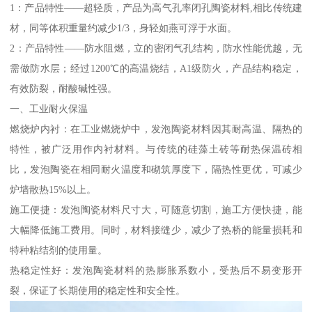
1：产品特性——超轻质，产品为高气孔率闭孔陶瓷材料,相比传统建
材，同等体积重量约减少1/3，身轻如燕可浮于水面。
2：产品特性——防水阻燃，立的密闭气孔结构，防水性能优越，无
需做防水层；经过1200℃的高温烧结，A1级防火，产品结构稳定，
有效防裂，耐酸碱性强。
一、工业耐火保温
燃烧炉内衬：在工业燃烧炉中，发泡陶瓷材料因其耐高温、隔热的
特性，被广泛用作内衬材料。与传统的硅藻土砖等耐热保温砖相
比，发泡陶瓷在相同耐火温度和砌筑厚度下，隔热性更优，可减少
炉墙散热15%以上。
施工便捷：发泡陶瓷材料尺寸大，可随意切割，施工方便快捷，能
大幅降低施工费用。同时，材料接缝少，减少了热桥的能量损耗和
特种粘结剂的使用量。
热稳定性好：发泡陶瓷材料的热膨胀系数小，受热后不易变形开
裂，保证了长期使用的稳定性和安全性。