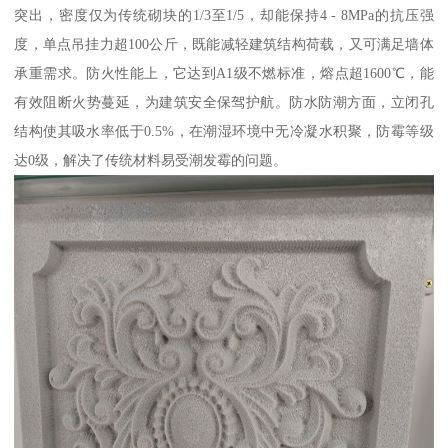
突出，密度仅为传统砌块的1/3至1/5，却能保持4 - 8MPa的抗压强
度，单点吊挂力超100公斤，既能减轻建筑结构荷载，又可满足墙体
承重需求。防火性能上，它达到A1级不燃标准，熔点超1600℃，能
有效阻断火势蔓延，为建筑安全保驾护航。防水防潮方面，立闭孔
结构使其吸水率低于0.5%，在潮湿环境中无冷凝水积聚，防霉等级
达0级，解决了传统材料易受潮发霉的问题。