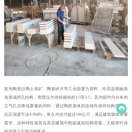
发泡陶瓷以陶土尾矿、陶瓷碎片等工业固废为原料，经高温熔融发
泡形成闭孔结构，密度仅为传统砌块的1/3至1/5。其内部均匀分布的
立气孔在降低重量的同时，通过陶瓷基体的连续性保持结构强度，
抗压强度可达4-8MPa，单点吊挂力超过100公斤，满足建筑墙体承重
需求。这种特性使其在高层建筑中既能减轻结构荷载，又能替代传
统混凝土实现功能集成。