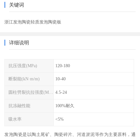
关键词
浙江发泡陶瓷轻质发泡陶瓷板
详细说明
抗压强度(MPa)
120-180
断裂能(kN·m/m)
10-40
圆柱劈裂抗拉强度(MPa)
4.5-24
抗冻融性能
100%耐久
吸水率
<5%
发泡陶瓷是以陶土尾矿、陶瓷碎片、河道淤泥等作为主要原料，通