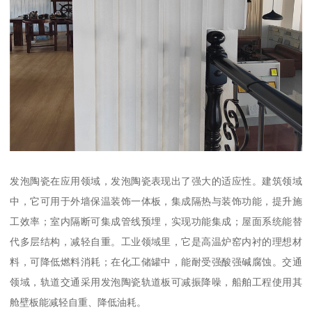
发泡陶瓷在应用领域，发泡陶瓷表现出了强大的适应性。建筑领域
中，它可用于外墙保温装饰一体板，集成隔热与装饰功能，提升施
工效率；室内隔断可集成管线预埋，实现功能集成；屋面系统能替
代多层结构，减轻自重。工业领域里，它是高温炉窑内衬的理想材
料，可降低燃料消耗；在化工储罐中，能耐受强酸强碱腐蚀。交通
领域，轨道交通采用发泡陶瓷轨道板可减振降噪，船舶工程使用其
舱壁板能减轻自重、降低油耗。