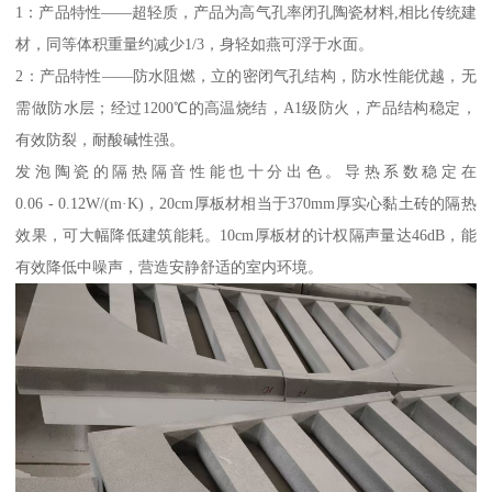
1：产品特性——超轻质，产品为高气孔率闭孔陶瓷材料,相比传统建
材，同等体积重量约减少1/3，身轻如燕可浮于水面。
2：产品特性——防水阻燃，立的密闭气孔结构，防水性能优越，无
需做防水层；经过1200℃的高温烧结，A1级防火，产品结构稳定，
有效防裂，耐酸碱性强。
发泡陶瓷的隔热隔音性能也十分出色。导热系数稳定在
0.06 - 0.12W/(m·K)，20cm厚板材相当于370mm厚实心黏土砖的隔热
效果，可大幅降低建筑能耗。10cm厚板材的计权隔声量达46dB，能
有效降低中噪声，营造安静舒适的室内环境。