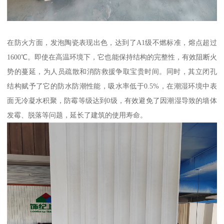
在防火方面，发泡陶瓷表现出色，达到了A1级不燃标准，熔点超过
1600℃。即使在高温环境下，它也能保持结构的完整性，有效阻断火
势的蔓延，为人员疏散和消防救援争取宝贵时间。同时，其立闭孔
结构赋予了它的防水防潮性能，吸水率低于0.5%，在潮湿环境中表
面无冷凝水积聚，防霉等级达到0级，有效避免了因潮湿导致的墙体
发霉、脱落等问题，延长了建筑的使用寿命。