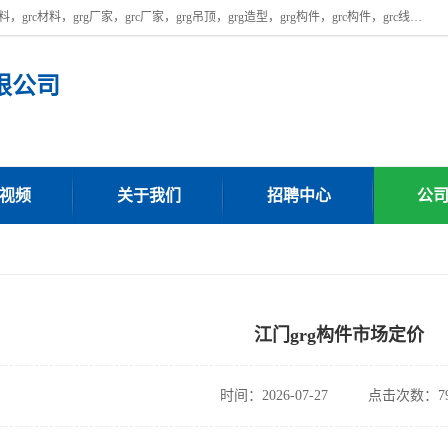
广东饰纪上品建材科技有限公司，主营广东grg厂家,广东grc厂家，grg材料，grc材料，grg厂家，grc厂家，grg吊顶，grg造型，grg构件，grc构件，grc线条，grc构件厂家,，grg材料生产厂家，grg材料定制，uhpc，uhpc厂家，uhpc外墙挂板，uhpc镂空幕墙板，厂房位于广东清远，如果您对我公司的产品服务感兴趣，请联系我们。
限公司
视频
关于我们
招聘中心
公
江门grg构件市场定价
时间：2026-07-27
点击次数：79