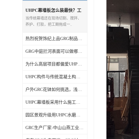
UHPC幕墙板怎么装最快？工
厂预制+现场干挂流程拆解
当传统幕墙还在现场切割、搅拌、
养护、打胶，把工期拖成一..
热烈祝贺饰纪上品GRG制品荣获广东省名优高新技术产品证书
GRG中庭拦河表面可以做哪些工艺，质感好不好？?
为什么高层项目都偏爱UHPC灰色幕墙板？优势一文讲透
UHPC构件与传统混凝土构件性能对比有什么不同？
户外GRC花钵如何挑选，浅析GRC欧式水泥构件材质综合特性
UHPC幕墙板采用什么施工工艺？装配式干挂安装流程详解
园区景观升级用UHPC水磨石门头柱子有哪些改造优势？
GRC生产厂家-中山山燕工业园白色GRC飘带造型工程案例