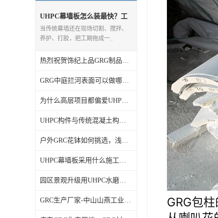
UHPC幕墙板怎么装最快？工
厂预制+现场干挂流程拆解
当传统幕墙还在现场切割、搅拌、
养护、打胶，把工期拖成一..
热烈祝贺饰纪上品GRG制品荣获广东省名优高新技术产品证书
GRG中庭拦河表面可以做哪些工艺，质感好不好？?
为什么高层项目都偏爱UHPC灰色幕墙板？优势一文讲透
UHPC构件与传统混凝土构件性能对比有什么不同？
户外GRC花钵如何挑选，浅析GRC欧式水泥构件材质综合特性
UHPC幕墙板采用什么施工工艺？装配式干挂安装流程详解
园区景观升级用UHPC水磨石门头柱子有哪些改造优势？
GRG包
GRC生产厂家-中山山燕工业园白色GRC飘带造型工程案例
从喇叭花