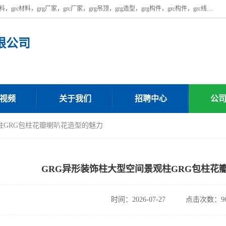
广东饰纪上品建材科技有限公司，主营广东grg厂家,广东grc厂家，grg材料，grc材料，grg厂家，grc厂家，grg吊顶，grg造型，grg构件，grc构件，grc线条，grc构件厂家,，grg材料生产厂家，grg材料定制，uhpc，uhpc厂家，uhpc外墙挂板，uhpc镂空幕墙板，厂房位于广东清远，如果您对我公司的产品服务感兴趣，请联系我们。
限公司
视频
关于我们
招聘中心
公
柱GRG包柱花瓣喇叭花造型的魅力
GRG异形装饰柱大型空间景观柱GRG包柱花
时间：2026-07-27
点击次数：96