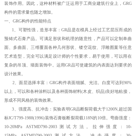
装饰作用。因此，这种材料被广泛运用于工商业建筑行业上，GRG
构件的需求量也随之增加。
一、GRG构件的性能特点
1、可塑性强，造形丰富：GR品是在模具上经过工艺层压而成的
预铸式石膏产品。可满足形状和机理的随意性，产品可以定制单曲
面、多曲面、三维覆面各种几何形状、镂空花纹、浮雕图案等任意
艺术造型，完全可以满足设计师的个性要求，易于使用，可以用在
复杂的吊顶、墙面装饰中。运用GR品可使建筑的内表面达到要求的
设计效果。
2、面层选择丰富：GRG构件表面细腻、光洁。白度可达到90%
以上，可以和各种涂料以及各种面饰材料(木皮、织品)良好地粘接，
形成不同风格的装饰效果。
3、强度高、抗冲击：实验表明GR品断裂荷载大于1200N,超过国
标JC/T799-1988(1996)装饰石膏板断裂荷载118N的10倍。弯曲强度：
10-20MPa ASTMD790-2003测试方法。拉伸强度：10-
15MPa ASTMD790-2003测试方法。冲击强度：30-