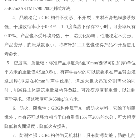
35KJ/m2ASTMD790-2003测试方法。
4、品质稳定：GRG构件不变形、不开裂，主材石膏热膨胀系数
低。干湿收缩率小于0.01%，120度高温下保存72小时，可变率只有
0.07%。产品也不受环境冷热、干、湿变化影响，性能稳定不变形。
产品变形，膨胀系数很小。特布纤加工工艺也使得产品不开裂使用
寿命长。
5、密度高、质量轻：标准产品厚度为6至10mm(要求可以加厚)单位
平方米的重量仅4.9至9.8kg，有声学要求的可以按要求在产品背面灌
浆加厚(厚度在40mm时声学效果)。满足大板块吊顶分割需求的同
时，能减轻主体建筑重量及构件负载。可改变厚度和重量，以达到
声学要求。灌浆密度可达650kg/立方米。
6、防火、阻燃性：GRG构件属于A一级防火材料，它除了能阻
燃外，本身还可以释放相当于自身重量15%至20%的水分，可大幅度
降低着火面温度，降低火灾损失。
7、防潮性强：GRG构件为无机材料，具有防霉防蛀，防静电的