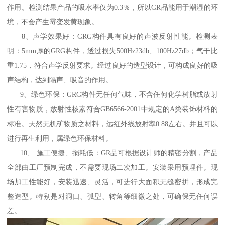
作用。检测结果产品的吸水率仅为0.3％，所以GR品能用于潮湿的环
境，不会产生霉变发黄现象。
8、声学效果好：GRG构件具有良好的声波反射性能。检测表
明：5mm厚的GRG构件，透过损失500Hz23db、100Hz27db；气干比
重1.75，符合声学反射要求。经过良好的造型设计，可构成良好的吸
声结构，达到隔声、吸音的作用。
9、绿色环保：GRG构件无任何气味，不含任何化学树脂或放射
性有害物质，放射性核素符合GB6566-2001中规定的A类装饰材料的
标准。天然无机矿物质之材料，远红外线放射率0.88左右。并且可以
进行再生利用，属绿色环保材料。
10、 施工便捷、损耗低：GR品可根据设计师的精密分割，产品
全部由工厂预制完成，不需要现场二次加工。安装采用预埋件。现
场加工性能好，安装迅速、灵活，可进行大面积无缝密拼，形成完
整造型。特别是对洞口、弧型、转角等细微之处，可确保无任何误
差。