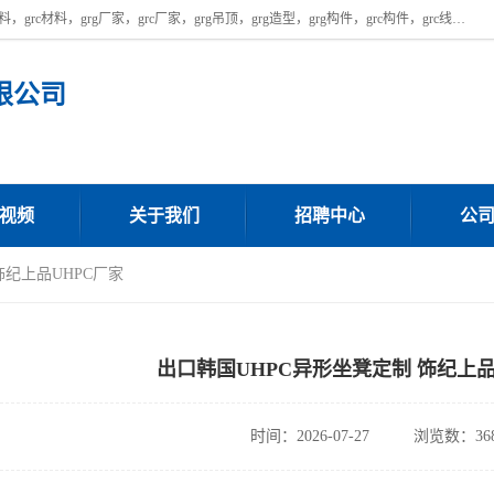
广东饰纪上品建材科技有限公司，主营广东grg厂家,广东grc厂家，grg材料，grc材料，grg厂家，grc厂家，grg吊顶，grg造型，grg构件，grc构件，grc线条，grc构件厂家,，grg材料生产厂家，grg材料定制，uhpc，uhpc厂家，uhpc外墙挂板，uhpc镂空幕墙板，厂房位于广东清远，如果您对我公司的产品服务感兴趣，请联系我们。
限公司
视频
关于我们
招聘中心
公
饰纪上品UHPC厂家
出口韩国UHPC异形坐凳定制 饰纪上品
时间：2026-07-27
浏览数：36