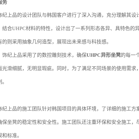
服务
饰纪上品的设计团队与韩国客户进行了深入沟通，充分理解其设
，结合UHPC材料的特性，设计出了一系列形态各异、具特色的
有的则采用抽象几何造型，展现出未来感与科技感。
，饰纪上品采用了的数控雕刻技术，确保
UHPC异形坐凳
的每一
面光滑细腻，无明显瑕疵。同时，为了满足不同场景的使用需求
制。
饰纪上品的施工团队针对韩国项目的具体环境，了详细的施工方
确保坐凳的稳定性和安全性。施工团队还注重环保和安全施工，
规和标准。