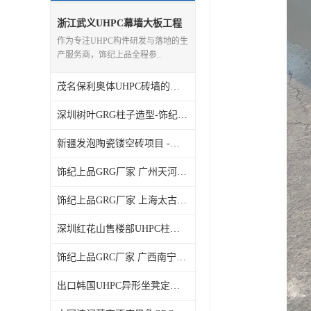
浙江武义UHPC幕墙大板工程
落地纪实 饰纪上品UHPC厂家
作为专注UHPC构件研发与落地的生
产服务商，饰纪上品全程参..
茂名保利奥体UHPC砖墙的工程 UHPC生产厂家饰纪上品
深圳树叶GRG柱子造型-饰纪上品GRG厂家
新疆发泡陶瓷镂空砖项目 -饰纪上品发泡陶瓷厂家
饰纪上品GRG厂家 广州天河区少年宫GRG报告厅工程案例
饰纪上品GRG厂家 上海太古里异形GRG背景墙工程
深圳红花山售楼部UHPC柱子门头造型工程案例 UHPC厂家
饰纪上品GRC厂家 广西南宁站GRC异形坐凳定制工程
出口韩国UHPC异形坐凳定制 饰纪上品UHPC厂家