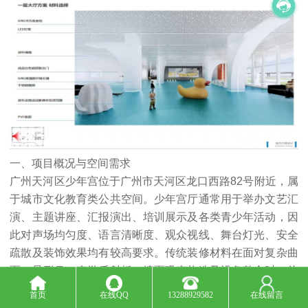
一、项目概况与空间需求
广州天河区少年宫位于广州市天河区龙口西路82号附近，属
于城市文化教育类公共空间。少年宫厅通常用于举办文艺汇
演、主题讲座、汇报演出、培训展示及各类青少年活动，因
此对声场均匀度、语言清晰度、观众视线、舞台灯光、安全
疏散及装饰效果均有较高要求。传统装修材料在面对复杂曲
面、异形吊、声学反射板、墙面吸声构造及设备整合时，往
往存在造型受限、拼接缝明显、声学性能不稳定等问题。基
首页
在线QQ
13288929582
在线留言
于此，项目方选择GRG作为报告厅吊、墙面、造型板及相